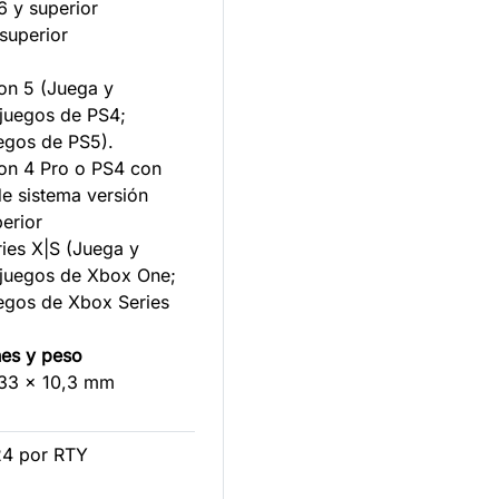
 y superior
superior
:
on 5 (Juega y
juegos de PS4;
uegos de PS5).
on 4 Pro o PS4 con
de sistema versión
erior
es X|S (Juega y
juegos de Xbox One;
uegos de Xbox Series
es y peso
 33 x 10,3 mm
24 por RTY