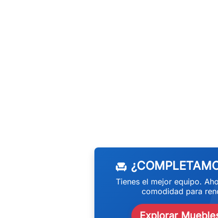
w
¿COMPLETAMO
chair
Tienes el mejor equipo. Aho
comodidad para rend
Explorar Muebles