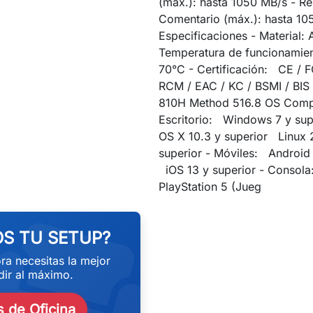
(máx.): hasta 1050 MB/s - R
Comentario (máx.): hasta 10
Especificaciones - Material: 
Temperatura de funcionamien
70°C - Certificación: CE / 
RCM / EAC / KC / BSMI / BI
810H Method 516.8 OS Compa
Escritorio: Windows 7 y su
OS X 10.3 y superior Linux 
superior - Móviles: Android 
iOS 13 y superior - Consol
eekend
PlayStation 5 (Jueg
S TU SETUP?
ra necesitas la mejor
ir al máximo.
 de Oficina