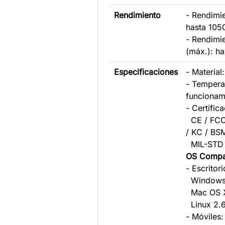
Rendimiento
- Rendimie
hasta 105
- Rendimi
(máx.): h
Especificaciones
- Material
- Tempera
funcionam
- Certific
CE / FCC
/ KC / BSM
MIL-STD 
OS Compa
- Escritori
Windows 
Mac OS X 
Linux 2.6
- Móviles: