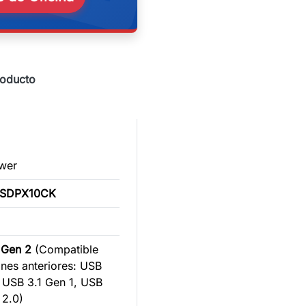
roducto
ower
PSDPX10CK
 Gen 2
(Compatible
ones anteriores: USB
, USB 3.1 Gen 1, USB
 2.0)