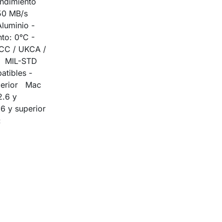
endimiento
50 MB/s
Aluminio -
to: 0°C -
FCC / UKCA /
S MIL-STD
tibles -
perior Mac
2.6 y
6 y superior
a: