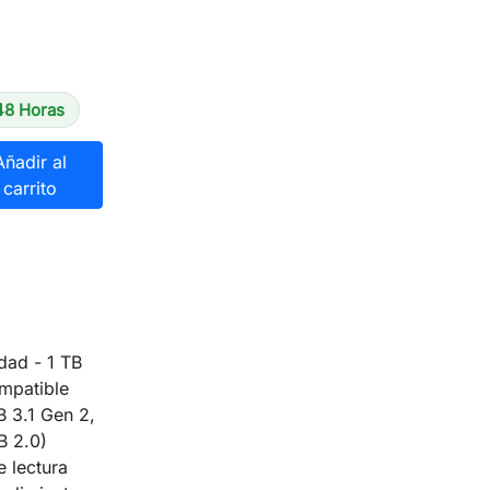
48 Horas
Añadir al
carrito
ad - 1 TB
mpatible
B 3.1 Gen 2,
B 2.0)
 lectura