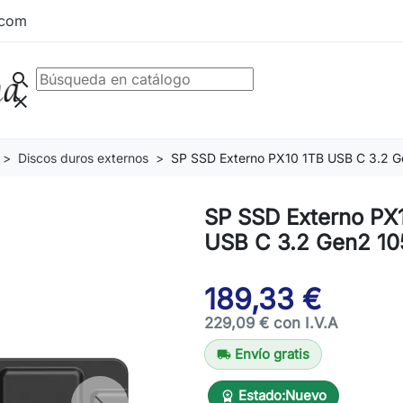
.com
search
clear
Discos duros externos
SP SSD Externo PX10 1TB USB C 3.2 
SP SSD Externo PX
USB C 3.2 Gen2 1
189,33 €
229,09 € con I.V.A
Envío gratis
local_shipping
Estado:
Nuevo
workspace_premium