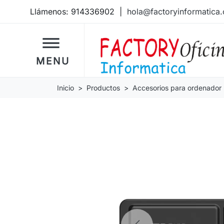
Llámenos:
914336902
|
hola@factoryinformatica
dehaze
MENU
Inicio
Productos
Accesorios para ordenador