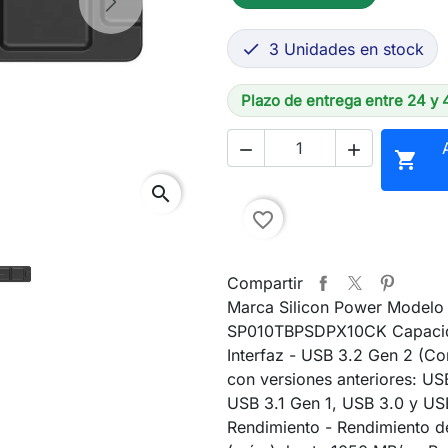
Next
3 Unidades en stock

Plazo de entrega entre 24 y 



search
favorite_border
Compartir
Marca Silicon Power Modelo
SP010TBPSDPX10CK Capacid
Interfaz - USB 3.2 Gen 2 (Co
con versiones anteriores: US
USB 3.1 Gen 1, USB 3.0 y US
Rendimiento - Rendimiento de