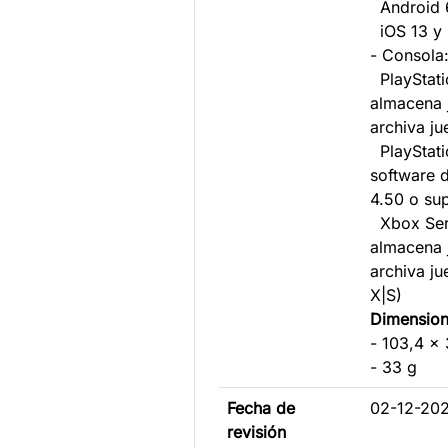
Android 6
iOS 13 y 
- Consola
PlayStati
almacena 
archiva j
PlayStati
software 
4.50 o sup
Xbox Seri
almacena 
archiva j
X|S)
Dimension
- 103,4 x
- 33 g
Fecha de
02-12-20
revisión