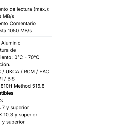
nto de lectura (máx.):
0 MB/s
ento Comentario
asta 1050 MB/s
: Aluminio
tura de
iento: 0°C - 70°C
ación:
 / UKCA / RCM / EAC
I / BIS
810H Method 516.8
tibles
o:
7 y superior
10.3 y superior
 y superior