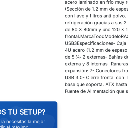
acero laminado en frío muy r
(Sección de 1.2 mm de espeso
con llave y filtros anti polv
refrigeración gracias a sus 2
de 80 X 80mm y uno 120 x 
frontal.MarcaTooqModeloR
USB3Especificaciones- Caja 
4U acero (1.2 mm de espesor
de 5 ¼: 2 externas- Bahías d
externa y 8 internas- Ranura
expansión: 7- Conectores fro
USB 3.0- Cierre frontal con l
base que soporta: ATX hasta 
Fuente de Alimentación que 
S TU SETUP?
ra necesitas la mejor
ir al máximo.