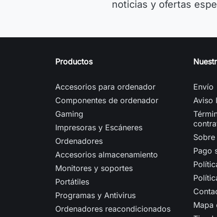
noticias y ofertas espe
Productos
Nuest
Accesorios para ordenador
Envío
Componentes de ordenador
Aviso 
Gaming
Términ
contra
Impresoras y Escáneres
Sobre
Ordenadores
Pago 
Accesorios almacenamiento
Políti
Monitores y soportes
Políti
Portátiles
Conta
Programas y Antivirus
Mapa d
Ordenadores reacondicionados