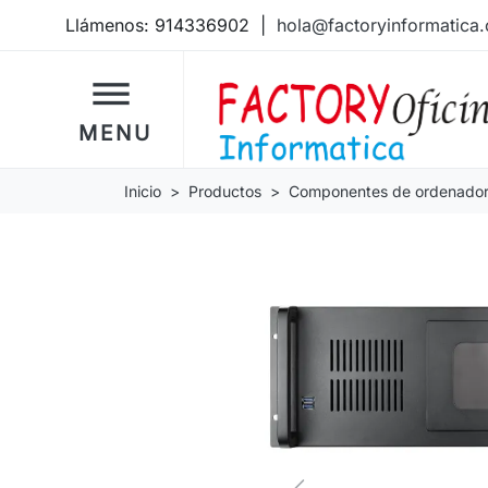
Llámenos:
914336902
|
hola@factoryinformatica
dehaze
MENU
Inicio
Productos
Componentes de ordenado