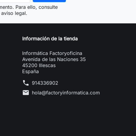
ento. Para ello, consulte
aviso legal.
Información de la tienda
Informática Factoryoficina
Avenida de las Naciones 35
45200 Illescas
España
phone
914336902
mail
hola@factoryinformatica.com