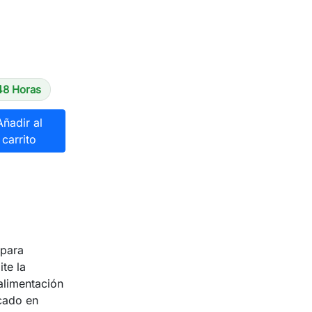
48 Horas
Añadir al
carrito
 para
te la
alimentación
icado en