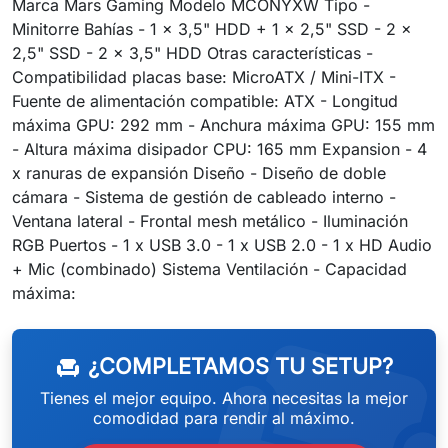
Marca Mars Gaming Modelo MCONYXW Tipo -
Minitorre Bahías - 1 x 3,5" HDD + 1 x 2,5" SSD - 2 x
2,5" SSD - 2 x 3,5" HDD Otras características -
Compatibilidad placas base: MicroATX / Mini-ITX -
Fuente de alimentación compatible: ATX - Longitud
máxima GPU: 292 mm - Anchura máxima GPU: 155 mm
- Altura máxima disipador CPU: 165 mm Expansion - 4
x ranuras de expansión Diseño - Diseño de doble
cámara - Sistema de gestión de cableado interno -
Ventana lateral - Frontal mesh metálico - Iluminación
RGB Puertos - 1 x USB 3.0 - 1 x USB 2.0 - 1 x HD Audio
+ Mic (combinado) Sistema Ventilación - Capacidad
weeken
máxima:
¿COMPLETAMOS TU SETUP?
chair
Tienes el mejor equipo. Ahora necesitas la mejor
comodidad para rendir al máximo.