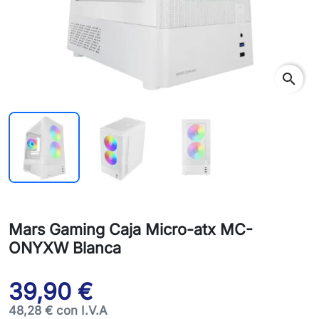
search
Mars Gaming Caja Micro-atx MC-
ONYXW Blanca
39,90 €
48,28 € con I.V.A