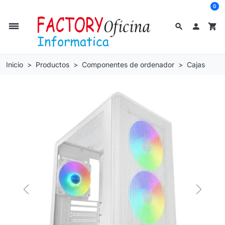
0
dehaze
search

shopping_cart
Inicio
Productos
Componentes de ordenador
Cajas
Previous
Next