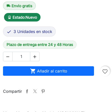
Envío gratis
local_shipping
Estado:
Nuevo
workspace_premium
3 Unidades en stock

Plazo de entrega entre 24 y 48 Horas



Añadir al carrito
favorite_border
Compartir