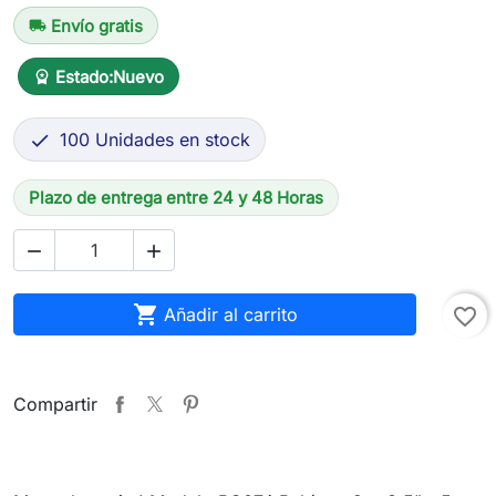
Envío gratis
local_shipping
Estado:
Nuevo
workspace_premium
100 Unidades en stock

Plazo de entrega entre 24 y 48 Horas



Añadir al carrito
favorite_border
Compartir