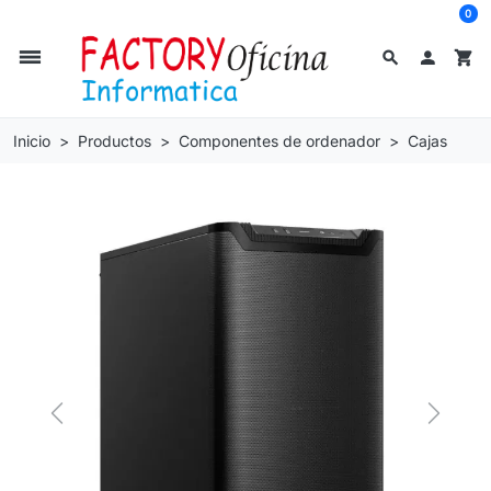
0
dehaze
search

shopping_cart
Inicio
Productos
Componentes de ordenador
Cajas
Previous
Next