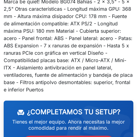
Marca be quiet! Modelo BG074 Bahías - 2 x 3,5" - 5 x
2,5" Otras características - Longitud máxima GPU: 368
mm - Altura máxima disipador CPU: 178 mm - Fuente
de alimentación compatible: ATX PS/2 - Longitud
máxima PSU: 180 mm Material - Cubierta superior:
acero - Panel frontal: ABS - Panel lateral: acero - Patas:
ABS Expansion - 7 x ranuras de expansión - Hasta 5 x
ranuras PCIe con gráfica en vertical Diseño -
Compatibilidad placas base: ATX / Micro-ATX / Mini-
ITX - Aislamiento antivibración en panel lateral,
ventiladores, fuente de alimentación y bandeja de placa
base - Filtros antipolvo desmontables: superior, frontal
weeken
e inferior Puertos
¿COMPLETAMOS TU SETUP?
chair
Tienes el mejor equipo. Ahora necesitas la mejor
comodidad para rendir al máximo.