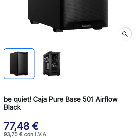
search
be quiet! Caja Pure Base 501 Airflow
Black
77,48 €
93,75 € con I.V.A