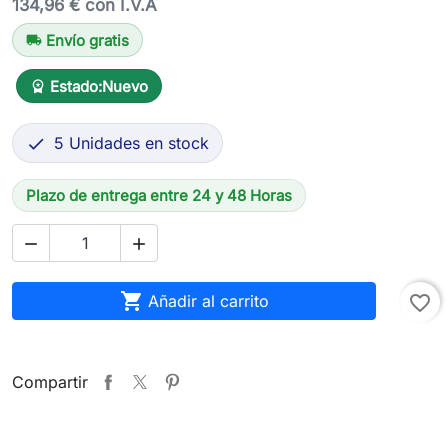
134,96 € con I.V.A
Envío gratis
local_shipping
Estado:
Nuevo
workspace_premium
5 Unidades en stock

Plazo de entrega entre 24 y 48 Horas



Añadir al carrito
favorite_border
Compartir