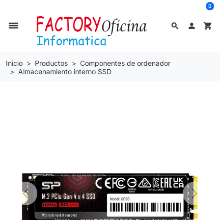
0
dehaze
search

shopping_cart
Inicio
Productos
Componentes de ordenador
Almacenamiento interno SSD
Previous
Next