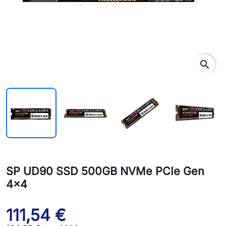
search
SP UD90 SSD 500GB NVMe PCIe Gen
4x4
111,54 €