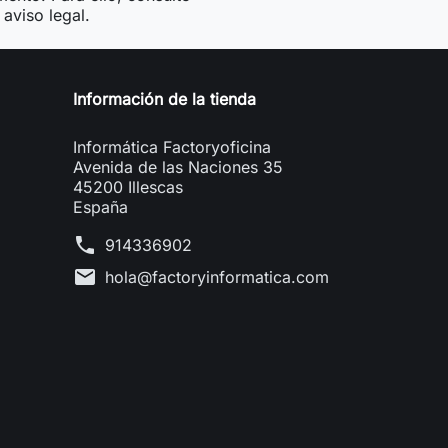
aviso legal.
Información de la tienda
Informática Factoryoficina
Avenida de las Naciones 35
45200 Illescas
España
phone
914336902
mail
hola@factoryinformatica.com