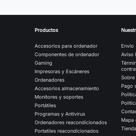
Productos
Nuest
Accesorios para ordenador
Envío
Componentes de ordenador
Aviso 
Gaming
Términ
contra
Impresoras y Escáneres
Sobre
Ordenadores
Pago 
Accesorios almacenamiento
Políti
Monitores y soportes
Políti
Portátiles
Conta
Programas y Antivirus
Mapa d
Ordenadores reacondicionados
Tiend
Portatiles reacondicionados