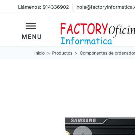
Llámenos:
914336902
|
hola@factoryinformatica
dehaze
MENU
Inicio
Productos
Componentes de ordenado