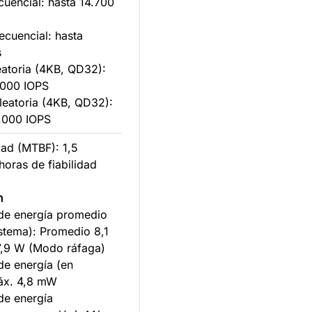
cuencial: hasta 14.700
secuencial: hasta
s
eatoria (4KB, QD32):
.000 IOPS
aleatoria (4KB, QD32):
.000 IOPS
dad (MTBF): 1,5
horas de fiabilidad
n
de energía promedio
istema): Promedio 8,1
,9 W (Modo ráfaga)
e energía (en
Máx. 4,8 mW
de energía