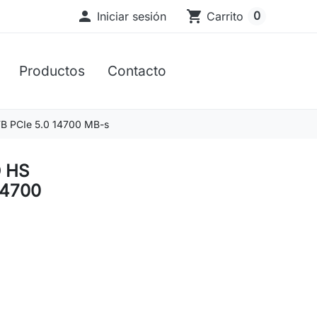

shopping_cart
0
Iniciar sesión
Carrito
Productos
Contacto
B PCIe 5.0 14700 MB-s
 HS
14700