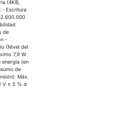
ria (4KB,
- Escritura
a 2.600.000
bilidad
s de
n -
o (Nivel del
áximo 7,9 W
 energía (en
onsumo de
ensión): Máx.
3 V ± 5 % d