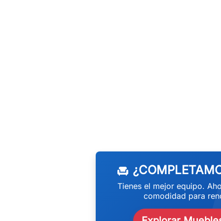
w
¿COMPLETAMO
chair
Tienes el mejor equipo. Aho
comodidad para rend
Explorar Muebles