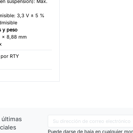
 en suspensión): Máx.
misible: 3,3 V ± 5 %
dmisible
s y peso
5 x 8,88 mm
x
 por RTY
 últimas
ciales
Puede darse de baja en cualquier mom