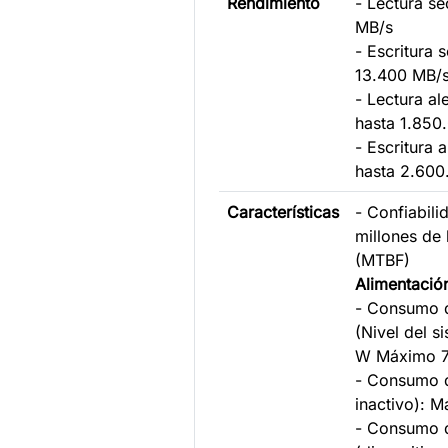
Rendimiento
- Lectura se
MB/s
- Escritura 
13.400 MB/
- Lectura al
hasta 1.850
- Escritura 
hasta 2.600
Características
- Confiabili
millones de 
(MTBF)
Alimentació
- Consumo 
(Nivel del s
W Máximo 7
- Consumo d
inactivo): 
- Consumo 