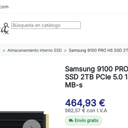
.com
search
clear
r
Almacenamiento interno SSD
Samsung 9100 PRO HS SSD 2T
Samsung 9100 PRO
SSD 2TB PCIe 5.0 
MB-s
464,93 €
562,57 € con I.V.A
Envío gratis
local_shipping