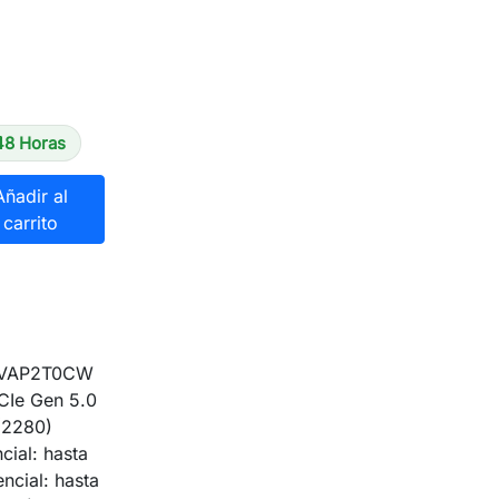
48 Horas
Añadir al
carrito
-VAP2T0CW
CIe Gen 5.0
(2280)
cial: hasta
ncial: hasta