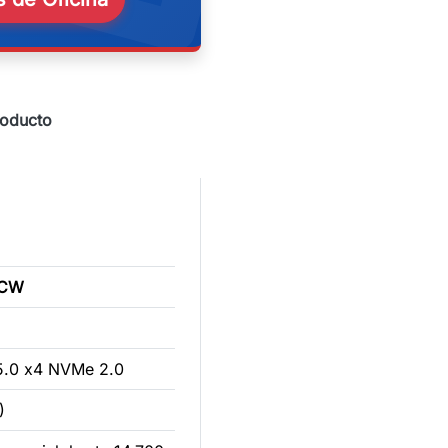
roducto
0CW
5.0 x4 NVMe 2.0
)