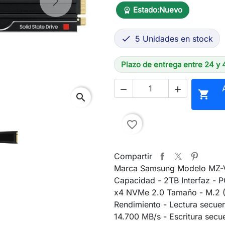
Next
Estado:
Nuevo
workspace_premium
5 Unidades en stock

Plazo de entrega entre 24 y 



search
favorite_border
Compartir
Marca Samsung Modelo MZ
Capacidad - 2TB Interfaz - P
x4 NVMe 2.0 Tamaño - M.2 
Rendimiento - Lectura secuen
14.700 MB/s - Escritura secue