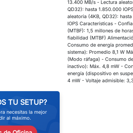
13.400 MB/s - Lectura aleato
QD32): hasta 1.850.000 IOPS 
aleatoria (4KB, QD32): hast
IOPS Características - Confia
(MTBF): 1,5 millones de hora
fiabilidad (MTBF) Alimentació
Consumo de energía promedi
sistema): Promedio 8,1 W M
(Modo ráfaga) - Consumo de
inactivo): Máx. 4,8 mW - C
energía (dispositivo en susp
eekend
4 mW - Voltaje admisible: 3,
S TU SETUP?
ra necesitas la mejor
ir al máximo.
 de Oficina