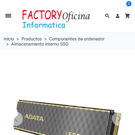
0
dehaze
search

shopping_cart
Inicio
Productos
Componentes de ordenador
Almacenamiento interno SSD
Previous
Next