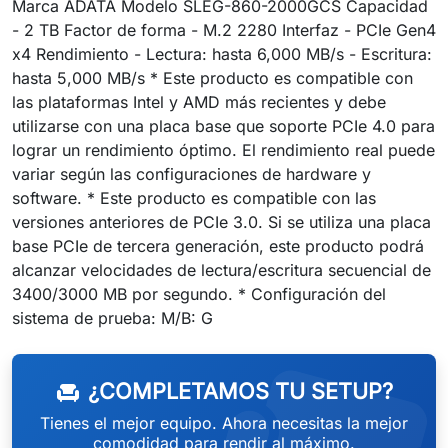
Marca ADATA Modelo SLEG-860-2000GCS Capacidad
- 2 TB Factor de forma - M.2 2280 Interfaz - PCIe Gen4
x4 Rendimiento - Lectura: hasta 6,000 MB/s - Escritura:
hasta 5,000 MB/s * Este producto es compatible con
las plataformas Intel y AMD más recientes y debe
utilizarse con una placa base que soporte PCIe 4.0 para
lograr un rendimiento óptimo. El rendimiento real puede
variar según las configuraciones de hardware y
software. * Este producto es compatible con las
versiones anteriores de PCIe 3.0. Si se utiliza una placa
base PCIe de tercera generación, este producto podrá
alcanzar velocidades de lectura/escritura secuencial de
3400/3000 MB por segundo. * Configuración del
sistema de prueba: M/B: G
¿COMPLETAMOS TU SETUP?
chair
Tienes el mejor equipo. Ahora necesitas la mejor
comodidad para rendir al máximo.