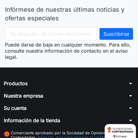
Infórmese de nuestras últimas noticias y
ofertas especiales
Puede darse de baja en cualquier momento. Para ello,
consulte nuestra información de contacto en el aviso
legal.
arrow_drop_down
Productos
arrow_drop_down
Nuestra empresa
arrow_drop_down
Su cuenta
arrow_drop_down
Información de la tienda
Comerciante aprobado por la Sociedad de Opiniones
0
/10 (0 notas)
Contrastadas,
haga clic aquí para mostrar el certificado
.