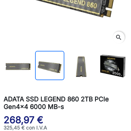
search
ADATA SSD LEGEND 860 2TB PCIe
Gen4x4 6000 MB-s
268,97 €
325,45 € con I.V.A