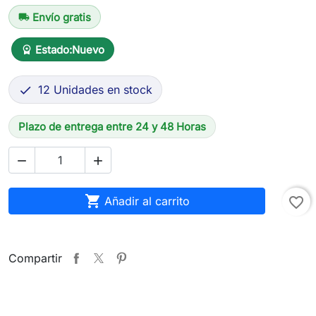
Envío gratis
local_shipping
Estado:
Nuevo
workspace_premium
12 Unidades en stock

Plazo de entrega entre 24 y 48 Horas



Añadir al carrito
favorite_border
Compartir