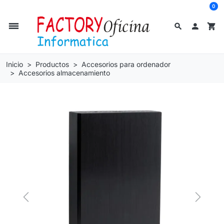
0
dehaze
search

shopping_cart
Inicio
Productos
Accesorios para ordenador
Accesorios almacenamiento
Previous
Next