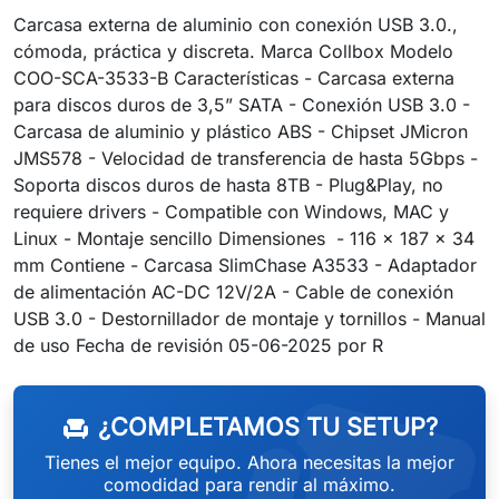
Carcasa externa de aluminio con conexión USB 3.0.,
cómoda, práctica y discreta. Marca Collbox Modelo
COO-SCA-3533-B Características - Carcasa externa
para discos duros de 3,5” SATA - Conexión USB 3.0 -
Carcasa de aluminio y plástico ABS - Chipset JMicron
JMS578 - Velocidad de transferencia de hasta 5Gbps -
Soporta discos duros de hasta 8TB - Plug&Play, no
requiere drivers - Compatible con Windows, MAC y
Linux - Montaje sencillo Dimensiones - 116 x 187 x 34
mm Contiene - Carcasa SlimChase A3533 - Adaptador
de alimentación AC-DC 12V/2A - Cable de conexión
USB 3.0 - Destornillador de montaje y tornillos - Manual
weeken
de uso Fecha de revisión 05-06-2025 por R
¿COMPLETAMOS TU SETUP?
chair
Tienes el mejor equipo. Ahora necesitas la mejor
comodidad para rendir al máximo.