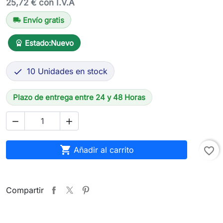
25,72 € con I.V.A
Envío gratis
local_shipping
Estado:
Nuevo
workspace_premium
10 Unidades en stock

Plazo de entrega entre 24 y 48 Horas



Añadir al carrito
favorite_border
Compartir